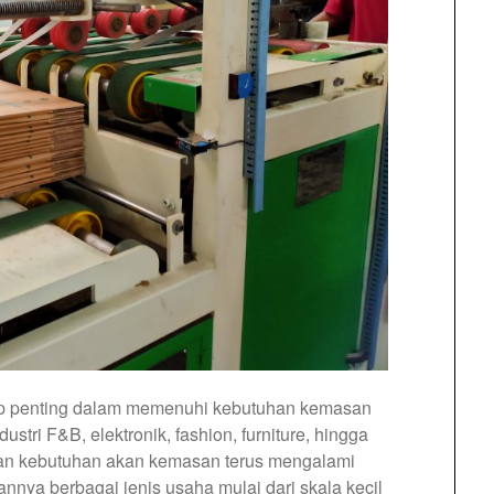
kup penting dalam memenuhi kebutuhan kemasan
dustri F&B, elektronik, fashion, furniture, hingga
kan kebutuhan akan kemasan terus mengalami
nya berbagai jenis usaha mulai dari skala kecil