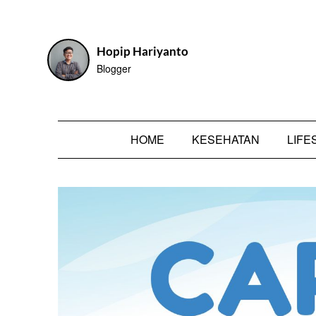
Skip
to
content
Hopip Hariyanto
Blogger
HOME
KESEHATAN
LIFE