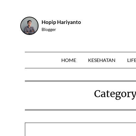
Skip
to
content
Hopip Hariyanto
Blogger
HOME
KESEHATAN
LIF
Categor