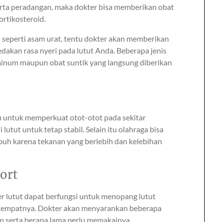
serta peradangan, maka dokter bisa memberikan obat
ortikosteroid.
n seperti asam urat, tentu dokter akan memberikan
akan rasa nyeri pada lutut Anda. Beberapa jenis
minum maupun obat suntik yang langsung diberikan
u untuk memperkuat otot-otot pada sekitar
utut untuk tetap stabil. Selain itu olahraga bisa
buh karena tekanan yang berlebih dan kelebihan
ort
er lutut dapat berfungsi untuk menopang lutut
a tempatnya. Dokter akan menyarankan beberapa
an serta berapa lama perlu memakainya.