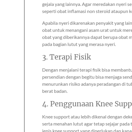
gejala yang lainnya. Agar meredakan nyeri 
seperti obat inflamasi non steroid ataupun k
Apabila nyeri dikarenakan penyakit yang lai
obat untuk menangani asam urat untuk mered
obat yang diberikannya dapat berupa obat 
pada bagian lutut yang merasa nyeri.
3. Terapi Fisik
Dengan menjalani terapi fisik bisa membant
persendian dengan begitu bisa menjaga sendi l
menurunkan risiko adanya peradangan di tu
berat badan.
4. Penggunaan Knee Supp
Knee support atau lebih dikenal dengan dek
serta menahan lutut agar tetap sejajar pad
jenis knee support yang diperlukan dan kap