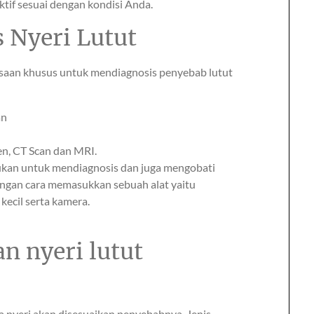
tif sesuai dengan kondisi Anda.
 Nyeri Lutut
saan khusus untuk mendiagnosis penyebab lutut
an
en, CT Scan dan MRI.
kukan untuk mendiagnosis dan juga mengobati
engan cara memasukkan sebuah alat yaitu
kecil serta kamera.
n nyeri lutut
 nyeri akan disesuaikan penyebabnya. Jenis